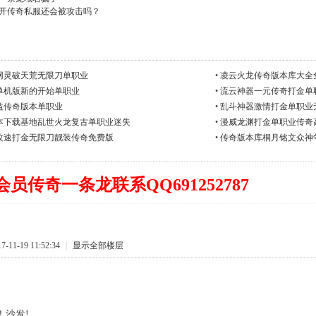
开传奇私服还会被攻击吗？
网灵破天荒无限刀单职业
•
凌云火龙传奇版本库大全
单机版新的开始单职业
•
流云神器一元传奇打金单
益传奇版本单职业
•
乱斗神器激情打金单职业
本下载基地乱世火龙复古单职业迷失
•
漫威龙渊打金单职业传奇
攻速打金无限刀靓装传奇免费版
•
传奇版本库桐月铭文众神争
P会员
传奇一条龙
联系QQ
691252787
11-19 11:52:34
|
显示全部楼层
！沙发!