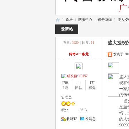
论坛
防骗中心
传奇防骗
盛大授
发新帖
盛大授权
查看:
5920
|
回复:
11
一
»
›
›
›
传奇sf一条龙
发表于 2017-
成长值: 10557
盛大
现在
4768
4
1万
主题
回帖
积分
一家
的传
管理员
首先
休
是至
积分
19313
钱，
的人也
收听TA
发消息
900