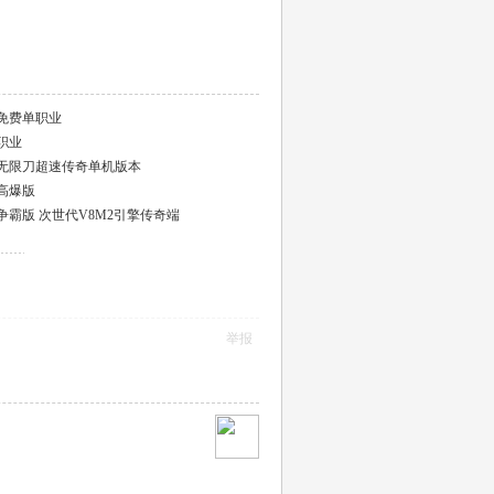
免费单职业
职业
无限刀超速传奇单机版本
高爆版
霸版 次世代V8M2引擎传奇端
举报