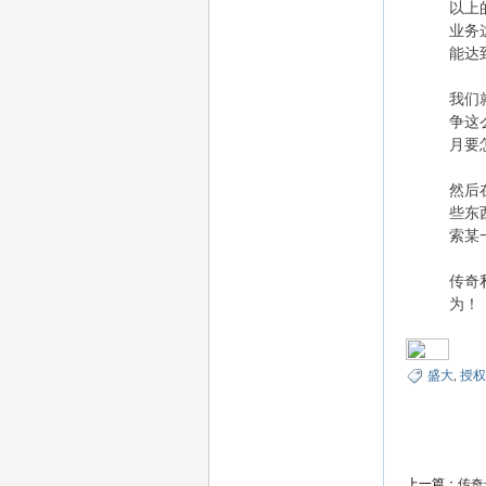
以上
业务
能达
我们
论
争这
月要
然后
些东
索某
传奇
为！
坛
盛大
,
授权
上一篇：
传奇