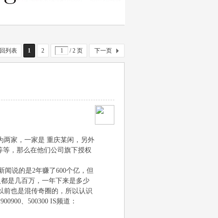
回列表
1
2
/ 2 页
下一页
为两家，一家是 重庆某闲，另外
等等，那么在他们公司旗下授权
说的是2年赚了600个亿，但
收入都是几百万，一年下来是多少
以前也是混传奇圈的，所以认识
00、500300 IS频道：