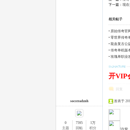
下一篇：
现在
相关帖子
•
原始传奇官
•
零世界传奇
•
龍血复古公
•
传奇单机版
•
玫瑰单职业
开VI
回复
socceradznh
发表于 2017-
0
7595
1万
主题
回帖
积分
沙发