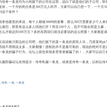
的传奇一条龙均为小闲旗下的公司在运营，说白了就是他们的子公司，听
这块，一个月的死任务是300万元人民币，大家可以自己想一下，一个月3
到这个条件？
就拿他最贵的来说，每个人都做38888的套餐，那么300万需要多少个人来做
么激烈，那里有这么多人找他们开？而且100个人，也不可能全部是土豪
怎么才能达到300万元？多的东西咱们就没必要说的这么明显！大家都是成
在说说银川那边的公司吧，他们旗下的某一条龙的原班人马，乃原某闲pk
西就不用我说太多，大家都懂！授权的并不是最可靠的，我说的绝对不是
一条龙的骗子行为，论坛上面也有很多受害者被骗了的！，大家可以自己
私服防骗论坛友情提示：传奇私服一条龙，或者是传奇一条龙，以积以传
,
传奇
,
一条
,
一条龙
一条龙域名骗子