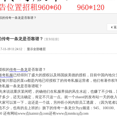
权的传奇一条龙是否靠谱？
返
的传奇一条龙是否靠谱？
[复制链接]
11-19 11:24:12
|
显示全部楼层
授权的
传奇一条龙
是否靠谱？
传奇私服
已经得到了盛大的授权以及韩国娱美德的授权，目前中国内地分
是银川那边的某ca都是内地已经授权了的传奇私服运营者，他们有著作权
奇私服一条龙是否靠谱呢？
来说说重庆某闲吧，的确他们在私服界搞的风生水起，也赚了不少钱，新闻
于多少，还无法确定，肯定不只这一点。就一个zhaosf的发布站一天的
大家可以算一下，这还是一个战，另外听小闲内部员工透露，（因为笔者
不少，也有的去上班的）旗下的传奇一条龙分为yy频道：945、100100、9009
900 还有网站www点kaimir点com还有www点mmkcq点com