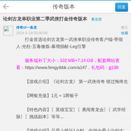
传奇版本
回复
论剑古龙单职业第二季武侠打金传奇版本
看全部
传奇sf一条龙
楼主
2024-5-19 03:00:00
收藏
打金首选论剑古龙第一武侠单职业传奇客户端-带假
人-光柱-五毒修炼-暴增捐献-Leg引擎
服务端补丁大小：332 MB+7.14 GB，配套网站查
看：
https://www.fengyibbk.com/a147
，礼包码：jjj198
【游戏介绍】《论剑古龙》 第一武侠传奇 错过悔终生
【网银充值】1元 = 1两银子
【特色内容】〖英雄宝宝〗〖勇闯青龙会〗〖武学经
脉〗〖挑战副本〗等等...
【游戏介绍】只需上线玩1小时，你就会爱上论剑古